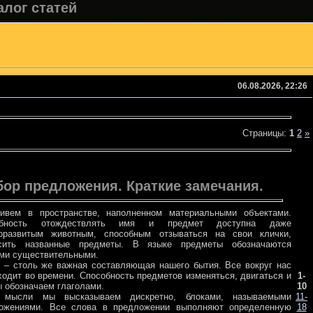
алог статей
06.08.2026, 22:26
Страницы
:
1
2
»
бор предложения. Краткие замечания.
вем в пространстве, наполненном материальными объектами.
обность отождествлять имя и предмет доступна даже
оразвитым животным, способным отзываться на свои клички,
сить названные предметы. В языке предметы обозначаются
ми существительными.
 – столь же важная составляющая нашего бытия. Все вокруг нас
1-
ходит во времени. Способность предметов изменяться, двигаться и
10
ы обозначаем глаголами.
11-
 мысли мы высказываем дискретно, блоками, называемыми
18
ожениями. Все слова в предложении выполняют определенную