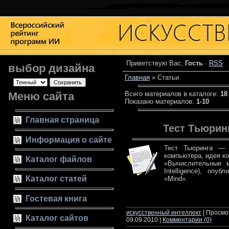
Приветствую Вас
,
Гость
·
RSS
выбор дизайна
Главная
»
Статьи
Меню сайта
Всего материалов в каталоге
:
18
Показано материалов
:
1-10
Главная страница
Тест Тьюрин
Информация о сайте
Тест Тьюринга — 
компьютера, идея к
Каталог файлов
«Вычислительные м
Intelligence), оп
Каталог статей
«Mind».
читать да
Гостевая книга
искусственный интеллект
| Просмот
Каталог сайтов
09.09.2010
|
Комментарии (0)