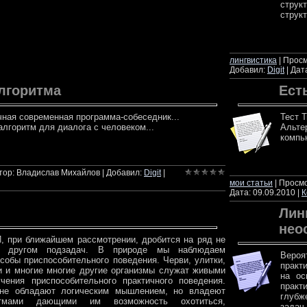
стру
струк
ч
лингвистика
| Просм
Добавил:
Digit
| Дат
лгоритма
Ест
чная современная программа-собеседник...
Тест Т
лгоритм для диалога с человеком...
Альте
компь
лее
ч
втор: Владислав Михайлов | Добавил:
Digit
|
мои статьи
| Просмо
Дата:
09.09.2010
|
К
Лин
нео
, при ближайшем рассмотрении, дробится на ряд не
с другом подзадач. В природе мы наблюдаем
Вероя
собы приспособительного поведения. Черви, улитки,
практ
и и многие многие другие организмы служат живыми
на ос
чения приспособительного практичного поведения.
практ
 не обладают логическим мышлением, но владеют
глубж
тмами дающими им возможность охотиться,
задач