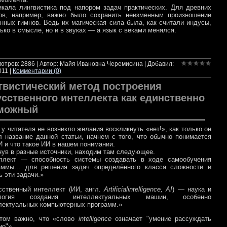
кала лингвистика под напором задач практических. Для древних
ов, например, важно было сохранить неизменным произношение
нных гимнов. Ведь их магическая сила была, как считали индусы,
ько в смысле, но и в звуках — а язык с веками менялся.
итать далее
отров: 2886 | Автор: Майя Ивановна Черемисина | Добавил:
011
|
Комментарии (0)
гвистический метод построения
усственного интеллекта как единственно
можный
 у читателя не возникло желания воскликнуть «нет!», как только он
л название данной статьи, начнем с того, что обычно понимается
И и что такое ИИ в нашем понимании.
нув в разные источники, находим там следующее.
ллект — способность системы создавать в ходе самообучения
аммы… для решения задач определённого класса сложности и
ь эти задачи.»
сственный интеллект
(
ИИ
, англ.
Artificial
intelligence
,
AI
) — наука и
ология создания интеллектуальных машин, особенно
лектуальных компьютерных программ.»
том важно, что «слово
intelligence
означает "умение рассуждать
но"».