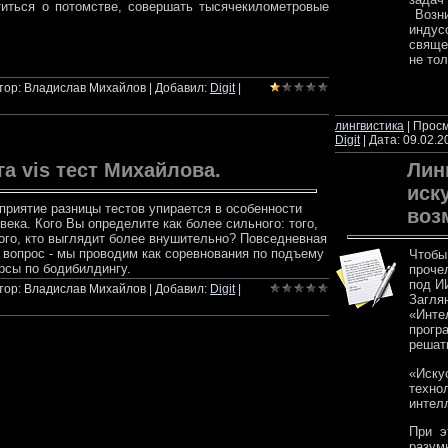
титься о потомстве, совершать тысячекилометровые
Возни
индус
свяще
лее
не тол
втор: Владислав Михайлов | Добавил:
Digit
|
ч
лингвистика
| Просм
Digit
| Дата:
09.02.2
а vis тест Михайлова.
Лин
иск
сприятие разницы тестов упирается в особенности
воз
века. Кого Вы определите как более сильного: того,
ого, кто выглядит более внушительно? Повседневная
 вопрос - мы проводим как соревнования по подъему
Чтобы
урсы по бодибилдингу.
проче
под И
втор: Владислав Михайлов | Добавил:
Digit
|
Загля
«Инте
прогр
решат
«Иску
техн
интел
При э
разум