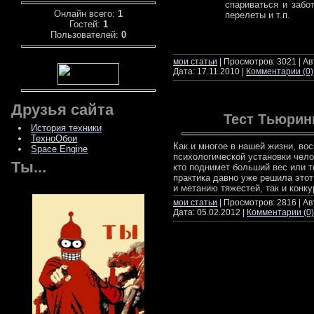
спариваться и забо
Онлайн всего:
1
перелеты и т.п.
Гостей:
1
Пользователей:
0
читать да
мои статьи
| Просмотров: 3021 | А
Дата:
17.11.2010
|
Комментарии (0)
Друзья сайта
Тест Тьюринг
История техники
ТехноОбои
Как и многое в нашей жизни, во
Space Engine
психологической установки чело
Ты...
кто поднимет больший вес или т
практика давно уже решила этот
и метанию тяжестей, так и конк
мои статьи
| Просмотров: 2816 | А
Дата:
05.02.2012
|
Комментарии (0)