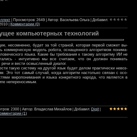
итать далее
еллект
| Просмотров: 2649 | Автор: Васильева Ольга | Добавил:
.2010
|
Комментарии (0)
ущее компьютерных технологий
щее, не­со­мнен­но, бу­дет за той стра­ной, ко­то­рая пер­вой смо­жет вы­
ть ком­мер­че­скую мо­дель ро­бо­та, осна­щен­но­го ал­го­рит­мом по­ни­ма­
ло­ве­че­ско­го язы­ка. Ка­кие бы тре­бо­ва­ния к та­ко­му ал­го­рит­му ИИ не
­га­лись - ин­ту­и­тив­но мы все счи­та­ем, что он дол­жен по­ни­мать
ре­чи и ве­сти осмыс­лен­ный диа­лог.
е­сти та­кую си­сте­му на дру­гой язык бу­дет де­лом прак­ти­че­ски не­воз­
м. Это тот са­мый слу­чай, ко­гда ал­го­ритм на­столь­ко свя­зан с осо­
стя­ми ми­ро­по­ни­ма­ния и язы­ка кон­крет­но­го на­ро­да, что яв­ля­ет­ся в
­пе не­пе­ре­но­си­мым.
итать далее
тров: 2300 | Автор: Владислав Михайлов | Добавил:
Digit
|
омментарии (1)