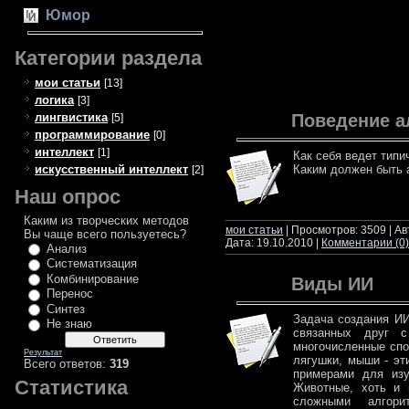
Юмор
Категории раздела
мои статьи
[13]
логика
[3]
Поведение а
лингвистика
[5]
программирование
[0]
интеллект
[1]
Как себя ведет типи
искусственный интеллект
Каким должен быть а
[2]
Наш опрос
читать да
Каким из творческих методов
мои статьи
| Просмотров: 3509 | А
Вы чаще всего пользуетесь?
Дата:
19.10.2010
|
Комментарии (0)
Анализ
Систематизация
Комбинирование
Виды ИИ
Перенос
Синтез
Задача создания ИИ
Не знаю
связанных друг 
многочисленные спо
Результат
лягушки, мыши - эт
Всего ответов:
319
примерами для изу
Статистика
Животные, хоть и
сложными алгори