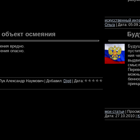
ч
искусственный инт
Ольга
| Дата:
05.09
к объект осмеяния
Буд
ения вредно.
Бу­ду­
ения опасно.
пу­сти
ния че­
вы­дви
смысл 
Пе­ре­в
лее
мож­ны
бен­но­
 Лук Александр Наумович | Добавил:
Digit
| Дата:
прин­ци
ч
мои статьи
| Просмо
Дата:
27.10.2010
|
К