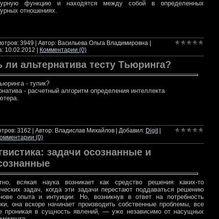
ктурную функцию и находятся между собой в определенных
турных отношениях.
итать далее
отров: 3949 | Автор: Васильева Ольга Владимировна |
а:
10.02.2012
|
Комментарии (0)
ь ли альтернатива тесту Тьюринга?
ьюринга - тупик?
рнатива - расчетный алгоритм определения интеллекта
ютера.
итать далее
тров: 3162 | Автор: Владислав Михайлов | Добавил:
Digit
|
омментарии (0)
гвистика: задачи осознанные и
сознанные
тно, всякая наука возникает как средство решения каких-то
ических задач, когда эти задачи перестают поддаваться решению
нове опыта и интуиции. Но, возникнув в ответ на потребность
ики, она вскоре начинает производить собственные проблемы, все
е проникая в сущность явлений, — уже независимо от насущных
 момента.