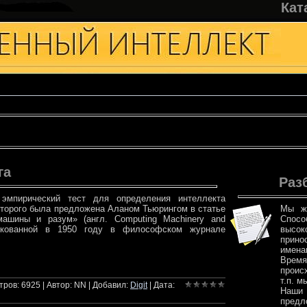
Кат
га
Раз
эмпирический тест для определения интеллекта
оторого была предложена Аланом Тьюрингом в статье
Мы жи
ашины и разум» (англ. Computing Machinery and
Спос
убликованной в 1950 году в философском журнале
высок
прино
имена
Время
лее
проис
т.п. м
ров: 6925 | Автор: NN | Добавил:
Digit
| Дата:
Наши
предл