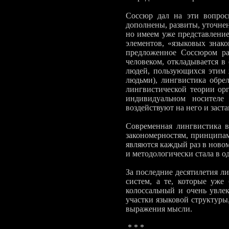
Соссюр дал на эти вопрос
дополнены, развиты, уточнен
но имеем уже пред­ставлени
элементов, «языковых знако
предложенное Соссюром разг
человеком, откладывается в
людей, пользую­щихся этим 
людьми), лингвистика обре
лингвистической теории орг
индивидуальном носителе
воздействуют на него и заста
Современная лингвистика в
закономерностям, принципам,
являются каждый раз в новом
и методологически стала в од
За последние десятилетия л
систем, а те, которые уже
колоссальный и очень увле
участки язы­ковой структур
выражения мысли.
* * *