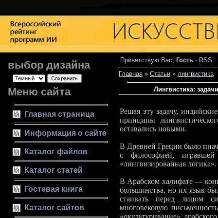
Приветствую Вас
,
Гость
·
RSS
выбор дизайна
Главная
»
Статьи
»
лингвистика
Меню сайта
Лингвистика: задач
Решая эту задачу, индийски
Главная страница
принципы лингвистическог
оставались новыми.
Информация о сайте
В Древней Греции было иначе
Каталог файлов
с философией, игравшей
«лингвизированная логи­ка».
Каталог статей
В Арабском халифате — конг
Гостевая книга
большинства, но их язык был
стаивать перед лицом си
Каталог сайтов
многовековую письменность,
«окультуривание» арабског