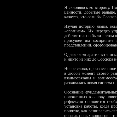
Я склоняюсь ко второму. По
ценности, добытые раньше,
кажется, что ес­ли бы Соссю
Изучая историю языка, ко
«организм». Их нередко упр
действительно были в этом п
прису­щее им восприятие 
представлений, сформировав
Однако компаративисты исхо
и никто из них до Соссюра 
Новое слово, произнесенное 
в любой момент своего раз­
взаимосвязаны и взаимообу
развива­лась новая система п
Осознание фундаментальных
положенных в основу нового
рефлексия ста­новится нео
установка работы, когда пр
понятно, как развивались ев­
очередь но­вых вопросов: что