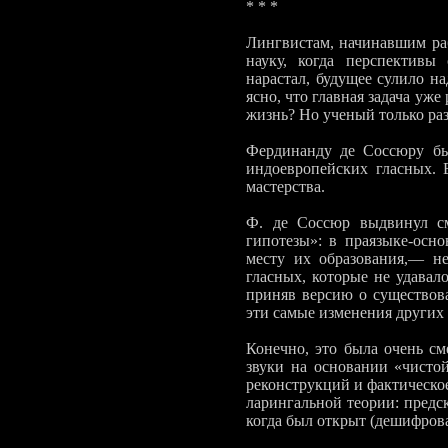
* * *
Лингвистам, начинавшим рабо
науку, когда перспективы 
нарастал, будущее сули­ло н
ясно, что главная задача уже
жизнь? Но ученый только раз
Фердинанду де Соссюру был
индоевропейских гласных. 
мастерства.
Ф. де Соссюр выдвинул см
гипотезы»: в праязыке-осн
месту их образования,— н
гласных, которые не удавал
приняв версию о существов
эти самые изменения других 
Конечно, это была очень см
звуки на основании «чистой
реконструкций и фактическое
ларингальной теории: предс
когда был открыт (дешифро­в