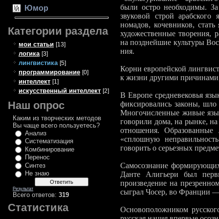
были остро необхо­димы. За
Юмор
звуко­вой строй арабского 
номадов, кочевников, стать
Категории раздела
художественные творения, р
на позднейшие культуры Вос
мои статьи
[13]
ния.
логика
[3]
лингвистика
[5]
Корни европейской лингвисти
программирование
[0]
к жизни другими причинами,
интеллект
[1]
искусственный интеллект
[2]
В Европе средневековья язы
Наш опрос
фиксировались законы, шло 
Многочисленные живые язык
Каким из творческих методов
го­ворили дома, на рынке, н
Вы чаще всего пользуетесь?
отношения. Образованные 
Анализ
«сплошную неправиль­ност
Систематизация
говорить о серьезных предме
Комбинирование
Перенос
Самосознание формирующихс
Синтез
Не знаю
Данте Алигьери был первы
произведение на презренном
Результат
сыграл Чосер, во Франции —
Всего ответов:
319
Статистика
Основоположником русского
русская нация впервые осозн