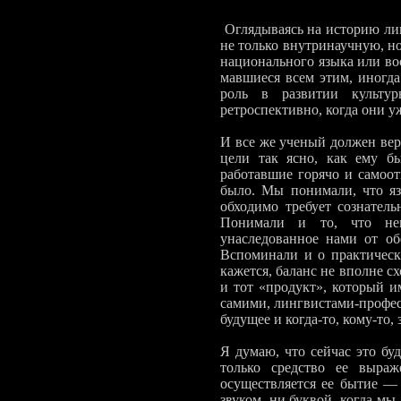
Оглядываясь на историю линг
не только внутринаучную, но
национального языка или вос
мавшиеся всем этим, иногда
роль в развитии культур
ретроспективно, когда они у
И все же ученый должен вер
цели так ясно, как ему бы
работавшие горячо и самоот
было. Мы понимали, что яз
обходимо требует сознатель
Понимали и то, что нево
унаследованное нами от об
Вспоминали и о практиче­ск
кажется, ба­ланс не вполне 
и тот «продукт», который им
самими, лингвистами-професс
буду­щее и когда-то, кому-то,
Я думаю, что сейчас это бу
только средство ее выраж
осуществляется ее бытие —
звуком, ни буквой, когда мы 