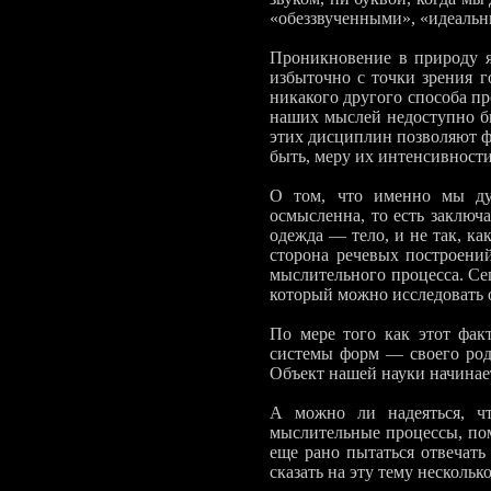
«обеззвученными», «идеальн
Проникновение в природу я
избыточно с точки зрения г
никакого другого способа п
на­ших мыслей недоступно 
этих дисциплин позволяют фи
быть, меру их ин­тенсивности
О том, что именно мы дум
осмысленна, то есть заключае
одежда — тело, и не так, ка
сто­рона речевых построени
мыслительного процесса. С
который можно исследо­вать
По мере того как этот факт
системы форм — своего ро­
Объект нашей науки начинае
А можно ли надеяться, чт
мыслительные процессы, пом
еще рано пытаться отвечать
сказать на эту тему несколько