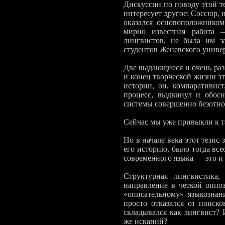
Дискуссии по поводу этой т
интересует другое: Соссюр,
оказался осно­воположником
мирно известная работа —
лингвистов, не была им з
студентов Женевского универ
Две выдающиеся и очень ра
и конец творческой жизни э
истории, он, компаративис
процесс, выдвинул и обосн
системы совершенно безотнос
Сейчас мы уже привыкли к та
Но в начале века этот тезис
его историю, было тогда вс
современного языка — это и 
Структурная лингвистика,
направление в четкой оппо
«описательному» языкознан
просто отказался от по­иск
складывался как лингвист? 
же исканий?