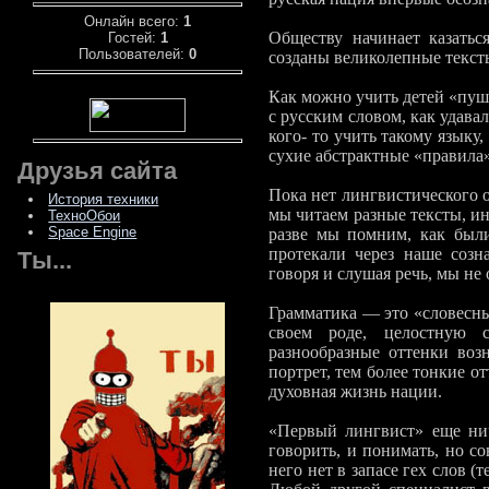
Онлайн всего:
1
Обществу начинает казатьс
Гостей:
1
Пользователей:
0
созданы великолепные текст
Как можно учить детей «пушк
с русским словом, как удава
кого- то учить такому язык
сухие абстрактные «правила»
Друзья сайта
Пока нет лингвистического оп
История техники
мы читаем разные тексты, ин
ТехноОбои
Space Engine
разве мы помним, как были
протекали через наше созн
Ты...
говоря и слушая речь, мы не
Грамматика — это «словесны
своем роде, целостную с
разнообразные оттенки воз
портрет, тем более тонкие о
духовная жизнь нации.
«Первый лингвист» еще нич
говорить, и понимать, но со
него нет в запасе гех слов (