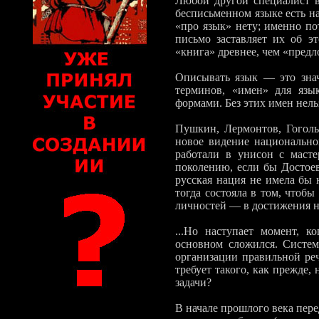
Любой другой специалист в 
бесписьменном языке есть на
«про язык» нету; именно по
письмо заставляет их об эт
«книга» древнее, чем «предл
Описывать язык — это знач
терминов, «имен» для яз
формами. Без этих имен нельз
Пушкин, Лермонтов, Гоголь,
новое видение национально
работали в унисон с масте
поколению, если бы Достоев
русская нация не имела бы 
тогда состояла в том, чтобы
личностей — в достижения 
...Но наступает момент, к
основном сложился. Систем
организации правиль­ной ре
требует такого, как прежде,
задачи?
В начале прошлого века пере