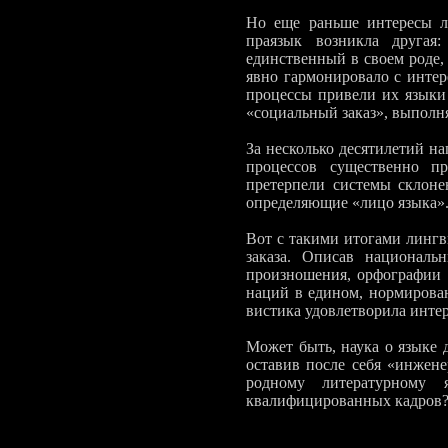
Но еще раньше интересы ли
праязык возникла другая:
единственный в своем роде,
явно гармонировало с инте
процессы привели их языки 
«социальный заказ», выполн
За несколько десятилетий н
процессов существенно пр
претерпели системы склоне
определя­ющие «лицо языка».
Вот с такими итогами лингв
заказа. Описав националь
произношения, орфографии и
наций в еди­ном, нормирова
вистика удовлетворила интер
Может быть, наука о языке 
оставив после себя «инжене
родному литера­турному
квалифицирован­ных кадров