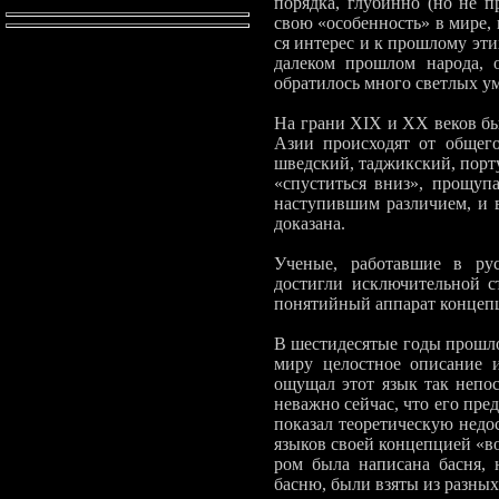
порядка, глубинно (но не п
свою «особен­ность» в мире,
ся интерес и к прошлому этих
далеком прошлом народа, о
обратилось много светлых у
На грани XIX и XX веков бы
Азии происходят от общего
шведский, таджик­ский, порт
«спуститься вниз», прощупа
наступившим различием, и в
доказана.
Ученые, работавшие в рус
достигли исключительной ст
понятийный аппарат кон­цеп
В шестидесятые годы прошло
миру целостное описание и
ощущал этот язык так непос
неваж­но сейчас, что его пр
показал теоретическую недо
языков своей кон­цепцией «во
ром была написана басня, н
басню, были взяты из разных