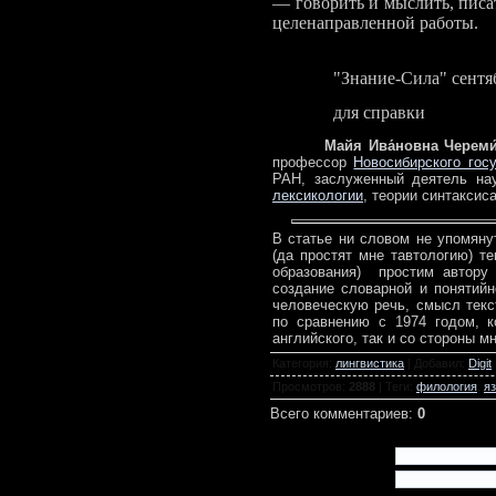
— говорить и мыслить, писат
целенаправленной работы.
"Знание-Сила" сентя
для справки
Майя Ива́новна Череми
профессор
Новосибирского гос
РАН, заслуженный деятель на
лексикологии
, теории синтаксис
В статье ни словом не упомяну
(да простят мне тавтологию) те
образования) простим автору 
создание словарной и понятийн
человеческую речь, смысл текс
по сравнению с 1974 годом, к
английского, так и со стороны 
Категория
:
лингвистика
|
Добавил
:
Digit
Просмотров
:
2888
|
Теги
:
филология
,
я
Всего комментариев
:
0
Имя *:
Email *: