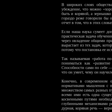
В широких слоях общества,
убеждение, что можно «хор
быть и корявой, а зернышко
го­раздо реже говорили бы о
отчет в том, что в этих сло­
Если наша наука сумеет дон
практическая задача обучен
через овладе­ние общими пр
вы­растает из тех задач, кот
потому что постановка ее и
Так называемая «работа по
пониматься как «развитие
Способности сами по себе — э
что он умеет, чему он научил
Конечно, в современном об
нормативами мышления с пе
множеством самых раз­ных пу
всеми ими есть одна сущес
косвенными путями необход
глубинными механизмами ре­
дурная, коря­вая речь — вер