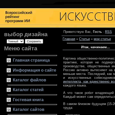
Приветствую Вас
,
Гость
·
RSS
выбор дизайна
Главная
»
Статьи
»
мои статьи
Меню сайта
Итак, начинаем...
Картина общественно-политическ
Главная страница
практике, которая не подвер
производстве, общественных и
Информация о сайте
Россию активно вытесняют на 
меньше места. Последний, как м
и искусственных собеседник
Каталог файлов
интеллекта, как единственно в
каждого языка.
Каталог статей
А что такое робот владеющий
Каждый может сам определиться 
Гостевая книга
В самом близком будущем (15-2
труда:
Каталог сайтов
- дворники