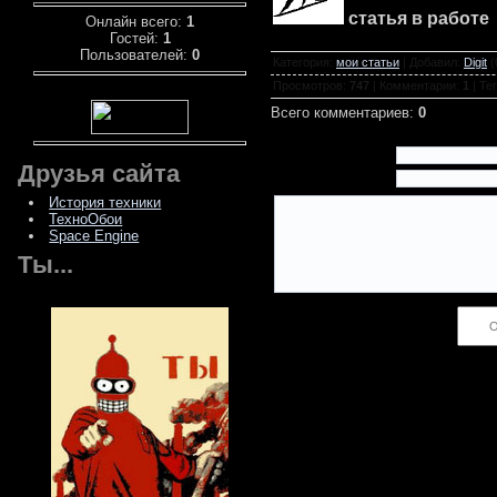
статья в работе
Онлайн всего:
1
Гостей:
1
Пользователей:
0
Категория
:
мои статьи
|
Добавил
:
Digit
(
Просмотров
:
747
|
Комментарии
:
1
|
Те
Всего комментариев
:
0
Имя *:
Друзья сайта
Email *:
История техники
ТехноОбои
Space Engine
Ты...
Код *: