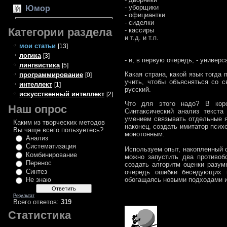
- уборщики
Юмор
- официантки
- сиделки
Категории раздела
- кассиры
и т.д. и т.п.
мои статьи
[13]
логика
[3]
- и, в первую очередь, - униве
лингвистика
[5]
Какая страна, какой язык тогда
программирование
[0]
учить, чтобы объясняться со 
интеллект
[1]
русский.
искусственный интеллект
[2]
Что для этого надо? В коро
Наш опрос
Синтаксический анализ текста
умением связывать отдельные я
Каким из творческих методов
наконец, создать имитатор псих
Вы чаще всего пользуетесь?
монотонным.
Анализ
Систематизация
Используем опыт, накопленный 
Комбинирование
можно запустить два противоб
Перенос
создать алгоритм оценки разум
Синтез
очередь ошибки беседующих п
обогащаясь новыми подходами и
Не знаю
Результат
Всего ответов:
319
Статистика