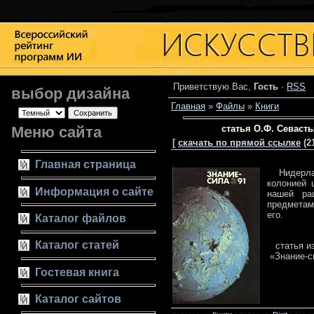
Приветствую Вас
,
Гость
·
RSS
выбор дизайна
Главная
»
Файлы
»
Книги
Меню сайта
статья О.Ф. Севаст
[
скачать по прямой ссылке
(21
Главная страница
Нидерланд
колонией 
Информация о сайте
нашей ра
предметам
его.
Каталог файлов
Каталог статей
статья из
«Знание-с
Гостевая книга
Каталог сайтов