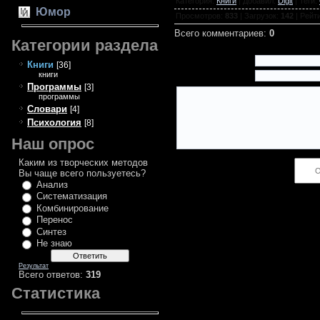
Категория
:
Книги
|
Добавил
:
Digit
|
Теги
:
Юмор
Просмотров
:
833
|
Загрузок
:
142
|
Рейт
Всего комментариев
:
0
Категории раздела
Имя *:
Книги
[36]
книги
Email *:
Программы
[3]
программы
Словари
[4]
Психология
[8]
Наш опрос
Каким из творческих методов
Код *:
Вы чаще всего пользуетесь?
Анализ
Систематизация
Комбинирование
Перенос
Синтез
Не знаю
Результат
Всего ответов:
319
Статистика