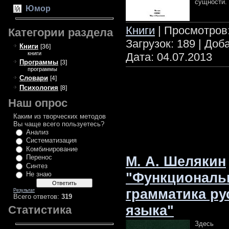
сущности.
Юмор
Книги
| Просмотров:
Категории раздела
Загрузок: 189 | Доб
Книги
[36]
книги
Дата:
04.07.2013
Программы
[3]
программы
Словари
[4]
Психология
[8]
Наш опрос
Каким из творческих методов
Вы чаще всего пользуетесь?
Анализ
Систематизация
Комбинирование
М. А. Шелякин
Перенос
Синтез
"Функциональ
Не знаю
грамматика ру
Результат
Всего ответов:
319
языка"
Статистика
Здес