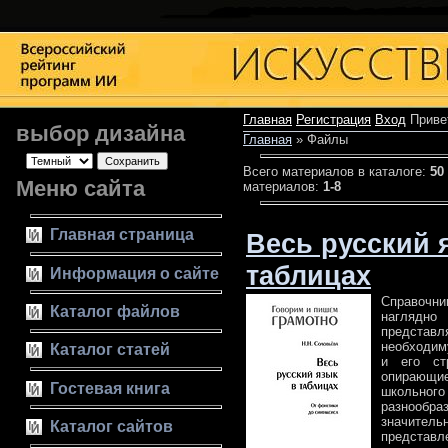
Главная
Регистрация
Вход
Приве
выбор дизайна
Главная
»
Файлы
Всего материалов в каталоге
:
50
Меню сайта
материалов
:
1-8
Главная страница
Весь русский 
таблицах
Информация о сайте
Справочн
Каталог файлов
нагляд
предс
необходим
Каталог статей
и его ст
опирающ
Гостевая книга
школьного
разнооб
значите
Каталог сайтов
представ