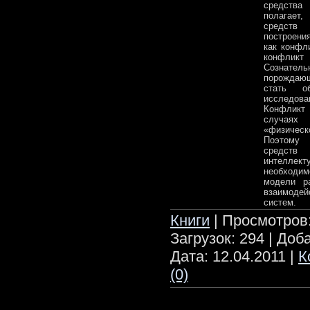
средства
полагает
средств
построени
как конфл
конфл
Сознате
порождаю
стать об
исследова
Конфликт
случаях
«физичес
Поэтому
средст
интеллек
необходим
модели р
взаимоде
систем.
Книги
| Просмотров:
Загрузок: 294 | Доб
Дата:
12.04.2011
|
К
(0)