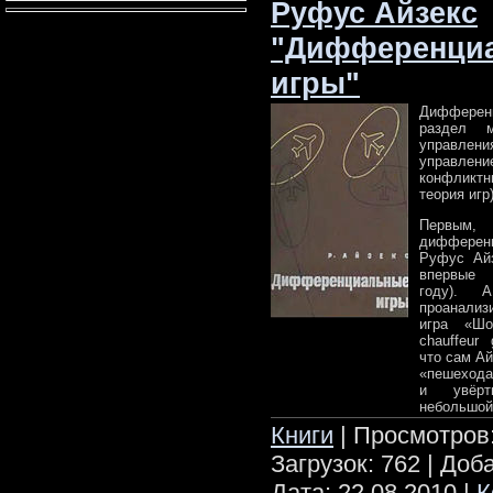
Руфус Айзекс
"Дифференци
игры"
Диффере
раздел м
управлени
управл
конфлик
теория игр)
Первым
дифферен
Руфус Айз
впервые 
году). 
проанализ
игра «Шоф
chauffeur
что сам А
«пешехода
и увёрт
небольшой
Книги
| Просмотров:
Загрузок: 762 | Доб
Дата:
22.08.2010
|
К