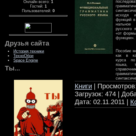
последо
Онлайн всего:
1
грамма
Гостей:
1
синтакси
Пользователей:
0
исходя 
функций в
нальное 
русского 
«от формы 
функции».
Друзья сайта
Пособие м
История техники
как в ка
ТехноОбои
курса по
Space Engine
языка, 
Ты...
справочн
граммат
синтаксиче
Книги
| Просмотров:
Загрузок: 474 | Доб
Дата:
02.11.2011
|
К