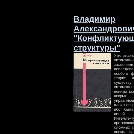
Владимир
Александрови
"Конфликтую
структуры"
Утилитар
оптимальн
заслони
исследо
особого ф
теория 
существу,
оптималь
пониматьс
вскрыть
управляю
плохо опра
ибо была
целей.
Интелле
протекающ
сложных с
поскольку