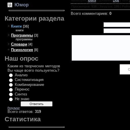
Категория
:
Книги
|
Добавил
:
Digit
|
Теги
:
Юмор
Просмотров
:
938
|
Загрузок
:
195
|
Рейт
Всего комментариев
:
0
Категории раздела
Имя *:
Книги
[36]
книги
Email *:
Программы
[3]
программы
Словари
[4]
Психология
[8]
Наш опрос
Каким из творческих методов
Код *:
Вы чаще всего пользуетесь?
Анализ
Систематизация
Комбинирование
Перенос
Синтез
Не знаю
Результат
Всего ответов:
319
Статистика