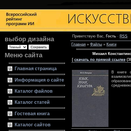
Приветствую Вас
,
Гость
·
RSS
выбор дизайна
Главная
»
Файлы
»
Книги
Меню сайта
Михаил Константино
[
скачать по прямой ссылке
(38
Главная страница
В книге 
взаимовл
Информация о сайте
образован
средневеко
Каталог файлов
Каталог статей
Гостевая книга
Каталог сайтов