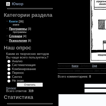
Юмор
Категории раздела
Книги
[36]
книги
Программы
[3]
программы
Словари
[4]
Психология
[8]
Наш опрос
Каким из творческих методов
Вы чаще всего пользуетесь?
Анализ
Систематизация
Категория
:
Книги
|
Добавил
:
Digit
|
Теги
:
Комбинирование
Просмотров
:
1400
|
Загрузок
:
264
|
Рей
Перенос
Всего комментариев
:
0
Синтез
Не знаю
Имя *:
Результат
Email *:
Всего ответов:
319
Статистика