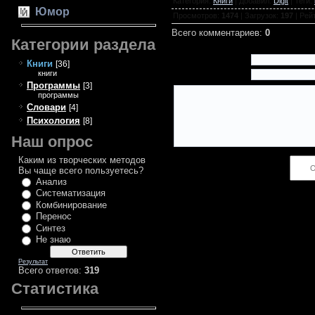
Категория
:
Книги
|
Добавил
:
Digit
|
Теги
:
Юмор
Просмотров
:
1474
|
Загрузок
:
197
|
Рей
Всего комментариев
:
0
Категории раздела
Имя *:
Книги
[36]
книги
Email *:
Программы
[3]
программы
Словари
[4]
Психология
[8]
Наш опрос
Каким из творческих методов
Код *:
Вы чаще всего пользуетесь?
Анализ
Систематизация
Комбинирование
Перенос
Синтез
Не знаю
Результат
Всего ответов:
319
Статистика