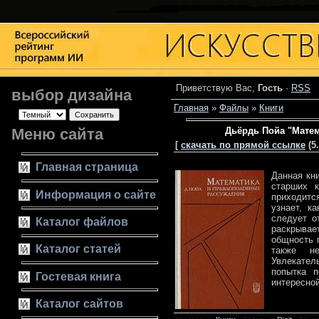
Приветствую Вас
,
Гость
·
RSS
выбор дизайна
Главная
»
Файлы
»
Книги
Меню сайта
Дьёрдь Пойа "Мате
[
скачать по прямой ссылке
(5.
Главная страница
Данная кн
старших к
Информация о сайте
приходитс
узнает, к
следует о
Каталог файлов
раскрывае
общность п
Каталог статей
также не
Увлекател
попытка п
Гостевая книга
интересно
Каталог сайтов